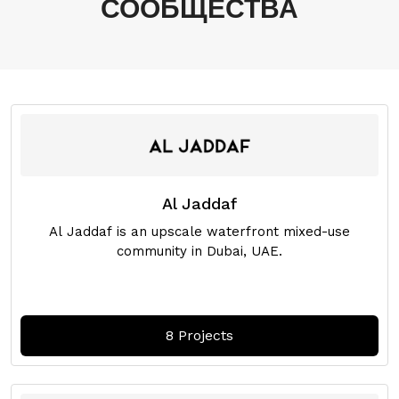
СООБЩЕСТВА
Al Jaddaf
Al Jaddaf is an upscale waterfront mixed-use
Свяжитесь С Нами
community in Dubai, UAE.
8 Projects