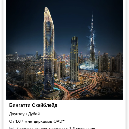
Бингатти Скайблейд
Даунтаун Дубай
От 1,67 млн ​​дирхамов ОАЭ*
Квартиры-студии, квартиры с 1-3 спальнями