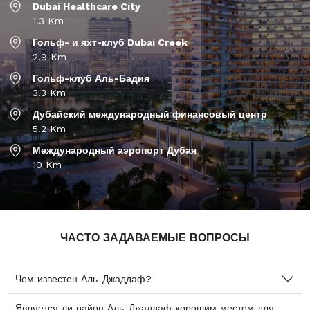
Dubai Healthcare City
1.3 Km
Гольф- и яхт-клуб Dubai Creek
2.9 Km
Гольф-клуб Аль-Бадия
3.3 Km
Дубайский международный финансовый центр
5.2 Km
Международный аэропорт Дубая
10 Km
ЧАСТО ЗАДАВАЕМЫЕ ВОПРОСЫ
Чем известен Аль-Джаддаф?
Является ли район Аль-Джаддаф хорошим местом для