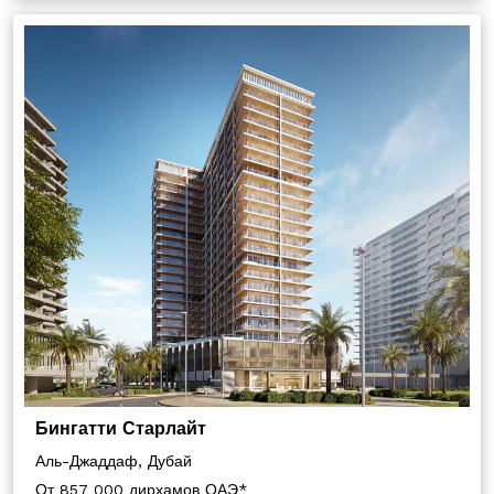
Бингатти Старлайт
Аль-Джаддаф, Дубай
От 857 000 дирхамов ОАЭ*