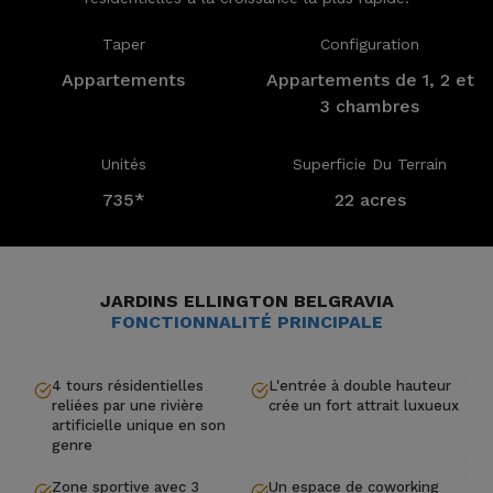
Taper
Configuration
Appartements
Appartements de 1, 2 et
3 chambres
Unités
Superficie Du Terrain
735*
22 acres
JARDINS ELLINGTON BELGRAVIA
FONCTIONNALITÉ PRINCIPALE
4 tours résidentielles
L'entrée à double hauteur
reliées par une rivière
crée un fort attrait luxueux
artificielle unique en son
genre
Zone sportive avec 3
Un espace de coworking